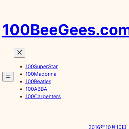
内
容
を
100BeeGees.co
ス
キ
ッ
プ
100SuperStar
100Madonna
100Beatles
100ABBA
100Carpenters
2016年10月16日