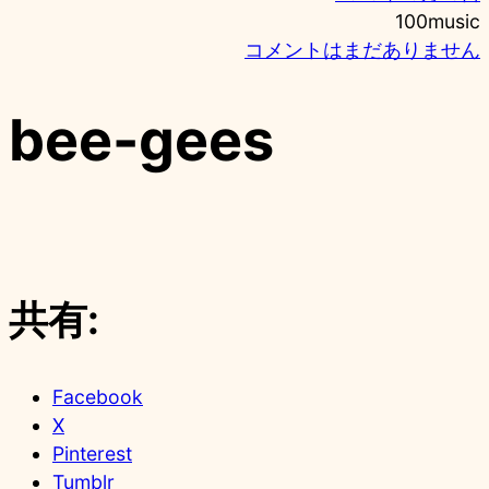
100music
b
コメントはまだありません
e
e
bee-gees
-
g
e
e
s
へ
の
共有:
Facebook
X
Pinterest
Tumblr